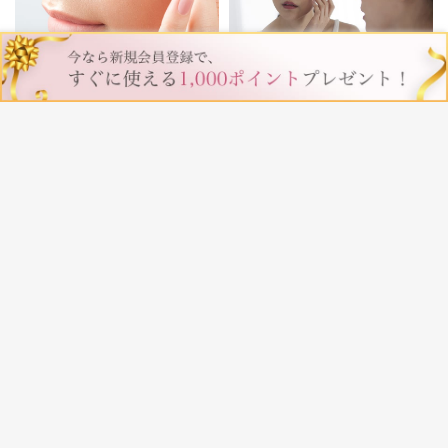
冬はエイジングが加速する季
冬なのにシミが気になる…その
節。今こそ見直すべきケアポイ
理由とは？
ント
2026/01/10
2024/12/07
クレンジングで保湿ができる？
今日から実践したい！美肌に近
乾燥肌ならクリームタイプがお
づくための洗顔テクニック
すすめ
2024/10/28
2024/08/27