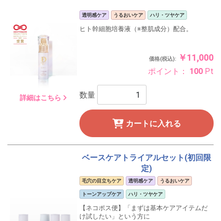
透明感ケア
うるおいケア
ハリ・ツヤケア
ヒト幹細胞培養液（※整肌成分）配合。
￥11,000
価格(税込):
ポイント：
100
Pt
数量
詳細はこちら
カートに入れる
ベースケアトライアルセット(初回限
定)
毛穴の目立ちケア
透明感ケア
うるおいケア
トーンアップケア
ハリ・ツヤケア
【ネコポス便】「まずは基本ケアアイテムだ
け試したい」という方に