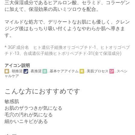
三大保湿成分であるヒアルロン酸、セラミド、コラーゲン
に加えて、保湿効果の高いミツロウを配合。
マイルドな処方で、デリケートなお肌にも優しく、クレン
ジング後はもっちり吸い付くようなやわらか肌へ導きま
す。
* 3GF:成分名 ヒト遺伝子組換オリゴペプチド-1、ヒトオリゴペプ
チド-13、合成遺伝子組換ヒトポリペプチド-31(全て保湿成分)
アイコン説明
…朝推奨
…夜推奨
…基本ケアアイテム
…美肌プロセス
…スペシ
ャルケア
こんな方におすすめです
敏感肌
お肌のザラつきが気になる
毛穴の汚れが気になる
細かいニキビがある