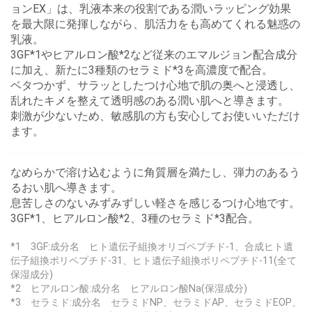
ョンEX」は、乳液本来の役割である潤いラッピング効果
を最大限に発揮しながら、肌活力をも高めてくれる魅惑の
乳液。
3GF*1やヒアルロン酸*2など従来のエマルジョン配合成分
に加え、新たに3種類のセラミド*3を高濃度で配合。
ベタつかず、サラッとしたつけ心地で肌の奥へと浸透し、
乱れたキメを整えて透明感のある潤い肌へと導きます。
刺激が少ないため、敏感肌の方も安心してお使いいただけ
ます。
なめらかで溶け込むように角質層を満たし、弾力のあるう
るおい肌へ導きます。
息苦しさのないみずみずしい軽さを感じるつけ心地です。
3GF*1、ヒアルロン酸*2、3種のセラミド*3配合。
*1 3GF:成分名 ヒト遺伝子組換オリゴペプチド-1、合成ヒト遺
伝子組換ポリペプチド-31、ヒト遺伝子組換ポリペプチド-11(全て
保湿成分)
*2 ヒアルロン酸:成分名 ヒアルロン酸Na(保湿成分)
*3 セラミド:成分名 セラミドNP、セラミドAP、セラミドEOP、