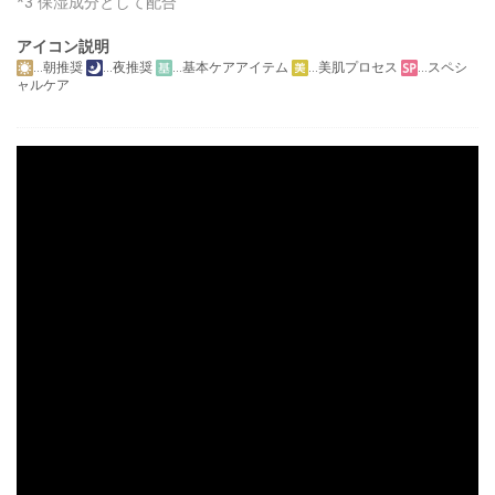
*3 保湿成分として配合
アイコン説明
…朝推奨
…夜推奨
…基本ケアアイテム
…美肌プロセス
…スペシ
ャルケア