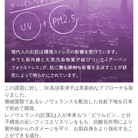
この課題に対し、Dr.高須英津子は革新的なアプローチを取
りました。
微細藻類であるレノヴェランスを配合した化粧下地を日本
で初めて開発。
レノヴェランス(紅藻)は⼈が本来もつ「ビリルビン」と分
⼦構造の近いフィコエリスリンをもち、抗酸化作用により
紫外線からのダメージを守り、お肌⾃⾝をより強化するこ
とができる成分。