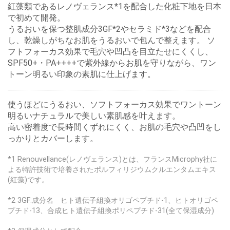
紅藻類であるレノヴェランス*1を配合した化粧下地を日本
で初めて開発。
うるおいを保つ整肌成分3GF*2やセラミド*3などを配合
し、乾燥しがちなお肌をうるおいで包んで整えます。 ソ
フトフォーカス効果で毛穴や凹凸を目立たせにくくし、
SPF50+・PA++++で紫外線からお肌を守りながら、ワン
トーン明るい印象の素肌に仕上げます。
使うほどにうるおい、ソフトフォーカス効果でワントーン
明るいナチュラルで美しい素肌感を叶えます。
高い密着度で長時間くずれにくく、お肌の毛穴や凸凹をし
っかりとカバーします。
*1 Renouvellance(レノヴェランス)とは、フランスMicrophy社に
よる特許技術で培養されたポルフィリジウムクルエンタムエキス
(紅藻)です。
*2 3GF:成分名 ヒト遺伝子組換オリゴペプチド-1、ヒトオリゴペ
プチド-13、合成ヒト遺伝子組換ポリペプチド-31(全て保湿成分)