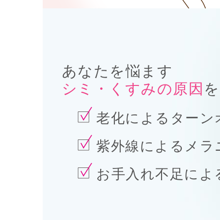
あなたを悩ます
シミ・くすみの原因
を
老化
によるターン
紫外線
によるメラ
お手入れ不足
によ