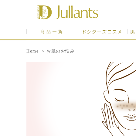
洗顔・クレンジング
化粧水
美容液・マスク
乳液・クリーム
日焼け止め・化粧下地
お試し・トライアル
その他
おまとめ買い
キャンペーン
Home
> お肌のお悩み