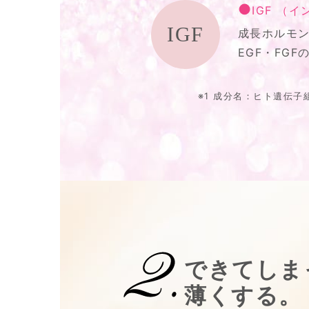
IGF （
IGF
成長ホルモ
EGF・FG
※1 成分名：ヒト遺伝子
できてしま
薄くする。