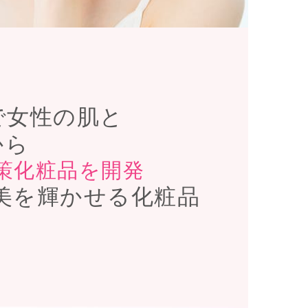
まで女性の肌と
から
策化粧品を開発
美を輝かせる化粧品