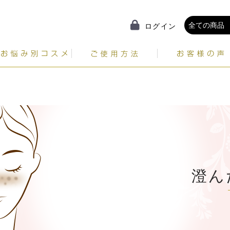
ログイン
ゆらぎがちなお肌に
毛穴の目立ち
澄んだ印象のお肌へ
ふっくら印象のお肌へ
エイジングケア
乾燥を防ぐ
澄ん