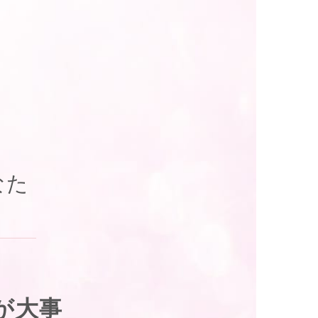
なた
が大事