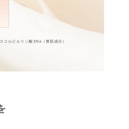
アスコルビルリン酸3Na（整肌成分）
を