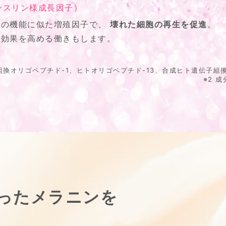
インスリン様成長因子）
ンの機能に似た増殖因子で、
壊れた細胞の再生を促進
。
Fの効果を高める働きもします。
組換オリゴペプチド-1、ヒトオリゴペプチド-13、合成ヒト遺伝子組
※2 
ったメラニンを