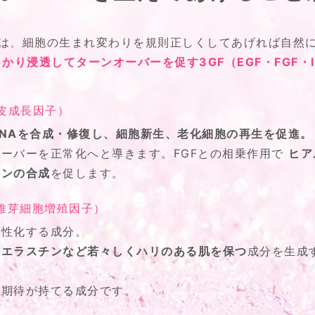
は、細胞の生まれ変わりを規則正しくしてあげれば自然
かり浸透してターンオーバーを促す3GF（EGF・FGF・I
上皮成長因子）
NAを合成・修復し、細胞新生、老化細胞の再生を促進。
ーバーを正常化へと導きます。FGFとの相乗作用で
ヒア
チンの合成
を促します。
繊維芽細胞増殖因子）
活性化する成分。
やエラスチンなど若々しくハリのある肌を保つ
成分を生成
に期待が持てる成分です。