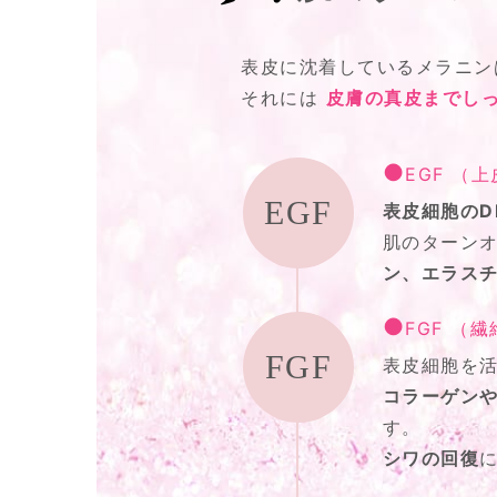
表皮に沈着しているメラニン
それには
皮膚の真皮までしっ
EGF （
EGF
表皮細胞のD
肌のターンオ
ン、エラス
FGF （
FGF
表皮細胞を
コラーゲン
す。
シワの回復