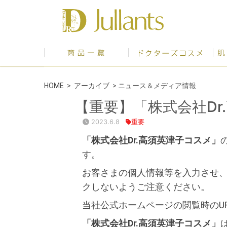
洗顔・クレンジング
化粧水
美容液・マスク
乳液・クリーム
日焼け止め・化粧下地
お試し・トライアル
その他
おまとめ買い
キャンペーン
HOME
>
アーカイブ
> ニュース＆メディア情報
【重要】「株式会社D
2023.6.8
重要
「株式会社Dr.高須英津子コスメ」
す。
お客さまの個人情報等を入力させ、
クしないようご注意ください。
当社公式ホームページの閲覧時のU
「株式会社Dr.高須英津子コスメ」