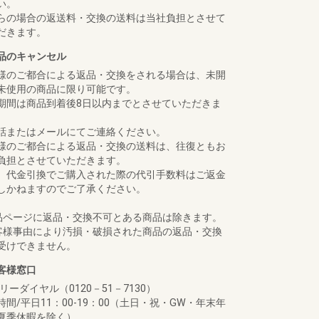
い。
らの場合の返送料・交換の送料は当社負担とさせて
だきます。
品のキャンセル
様のご都合による返品・交換をされる場合は、未開
未使用の商品に限り可能です。
期間は商品到着後8日以内までとさせていただきま
話またはメールにてご連絡ください。
様のご都合による返品・交換の送料は、往復ともお
負担とさせていただきます。
、代金引換でご購入された際の代引手数料はご返金
しかねますのでご了承ください。
品ページに返品・交換不可とある商品は除きます。
客様事由により汚損・破損された商品の返品・交換
受けできません。
客様窓口
リーダイヤル（0120－51－7130）
時間/平日11：00-19：00（土日・祝・GW・年末年
夏季休暇を除く）