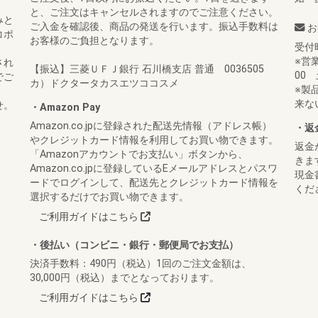
と、ご注文はキャンセルされますのでご注意ください。
みと
ご入金を確認後、商品の発送を行います。振込手数料は
お
コポ
お客様のご負担となります。
受付
※営
され
【振込】三菱ＵＦＪ銀行 石川橋支店 普通 0036505
00
でご
カ）ドクタータカスエツココスメ
※製
来な
せ。
・Amazon Pay
Amazon.co.jpに登録された配送先情報（アドレス帳）
・返
やクレジットカード情報を利用してお買い物できます。
返金
「Amazonアカウントでお支払い」ボタンから、
きま
Amazon.co.jpに登録しているEメールアドレスとパスワ
現金
ードでログインして、配送先とクレジットカード情報を
くだ
選択するだけでお買い物できます。
ご利用ガイドはこちら
・後払い（コンビニ・銀行・郵便局でお支払）
決済手数料：490円（税込）1回のご注文金額は、
30,000円（税込）までとなっております。
ご利用ガイドはこちら