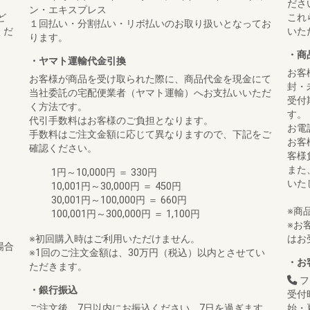
ださ
ン・エキスプレス
ど
これ
１回払い・分割払い・リボ払いのお取り扱いとなってお
くだ
いた
ります。
・商
・ヤマト運輸代金引換
お客
お客様が商品を受け取られた際に、商品代金を現金にて
封・
当社委託の宅配便業者（ヤマト運輸）へお支払いいただ
受付
く方法です。
す。
代引手数料はお客様のご負担となります。
お電
手数料はご注文金額に応じて異なりますので、下記をご
お客
確認ください。
客様
また
1円～10,000円 ＝ 330円
いた
10,001円～30,000円 ＝ 450円
30,001円～100,000円 ＝ 660円
※商
100,001円～300,000円 ＝ 1,100円
※お
※初回購入時はご利用いただけません。
はお
場合
※1回のご注文金額は、30万円（税込）以内とさせてい
・お
ただきます。
島
フ
・銀行振込
受付
ご注文後、7日以内にお振込ください。7日を過ぎます
始・