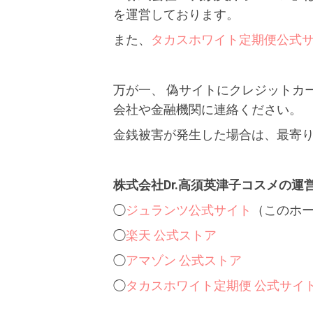
を運営しております。
また、
タカスホワイト定期便公式
万が一、 偽サイトにクレジットカ
会社や金融機関に連絡ください。
金銭被害が発生した場合は、最寄
株式会社Dr.高須英津子コスメの
◯
ジュランツ公式サイト
（このホ
◯
楽天 公式ストア
◯
アマゾン 公式ストア
◯
タカスホワイト定期便 公式サイ