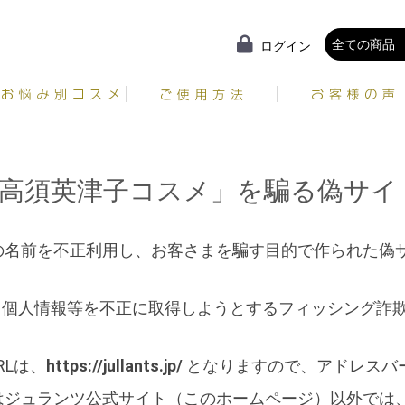
ログイン
ゆらぎがちなお肌に
毛穴の目立ち
澄んだ印象のお肌へ
ふっくら印象のお肌へ
エイジングケア
乾燥を防ぐ
r.高須英津子コスメ」を騙る偽サ
の名前を不正利用し、お客さまを騙す目的で作られた偽
個人情報等を不正に取得しようとするフィッシング詐欺
RLは、
https://jullants.jp/
となりますので、アドレスバ
はジュランツ公式サイト（このホームページ）以外では